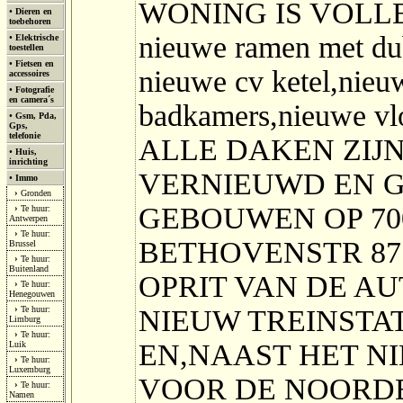
WONING IS VOLL
•
Dieren en
toebehoren
nieuwe ramen met dubb
•
Elektrische
toestellen
•
Fietsen en
nieuwe cv ketel,nieu
accessoires
•
Fotografie
en camera´s
badkamers,nieuwe vl
•
Gsm, Pda,
Gps,
telefonie
ALLE DAKEN ZIJ
•
Huis,
inrichting
VERNIEUWD EN G
•
Immo
›
Gronden
GEBOUWEN OP 70
›
Te huur:
Antwerpen
›
Te huur:
BETHOVENSTR 87
Brussel
›
Te huur:
Buitenland
OPRIT VAN DE AU
›
Te huur:
Henegouwen
›
Te huur:
NIEUW TREINSTA
Limburg
›
Te huur:
EN,NAAST HET N
Luik
›
Te huur:
Luxemburg
VOOR DE NOORDE
›
Te huur:
Namen