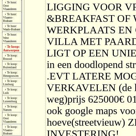
›
Te huur:
LIGGING VOOR VR
Oost
Vlaanderen
›
Te huur:
&BREAKFAST OF
Vlaams-
Brabant
›
Te huur:
WERKPLAATS EN 
Waals-Brabant
›
Te huur:
VILLA MET PAAR
West
Vlaanderen
Te koop:
›
LIGT OP EEN UNIEK
Antwerpen
›
Te koop:
Brussel
in een doodlopend 
›
Te koop:
Buitenland
.EVT LATERE MOG
›
Te koop:
Henegouwen
›
Te koop:
VERKAVELEN (de hoe
Limburg
›
Te koop:
Luik
weg)prijs 625000€ 0
›
Te koop:
Luxemburg
›
Te koop:
ook google maps voo
Namen
›
Te koop:
Oost
hoeve(streetvieuw
Vlaanderen
›
Te koop:
INVESTERING!
Vlaams-
Brabant