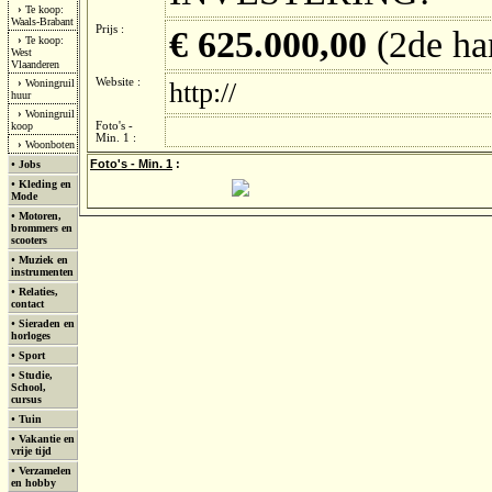
›
Te koop:
Waals-Brabant
Prijs :
€ 625.000,00
(2de ha
›
Te koop:
West
Vlaanderen
Website :
›
Woningruil
http://
huur
›
Woningruil
koop
Foto's -
Min. 1 :
›
Woonboten
Foto's - Min. 1
:
•
Jobs
•
Kleding en
Mode
•
Motoren,
brommers en
scooters
•
Muziek en
instrumenten
•
Relaties,
contact
•
Sieraden en
horloges
•
Sport
•
Studie,
School,
cursus
•
Tuin
•
Vakantie en
vrije tijd
•
Verzamelen
en hobby