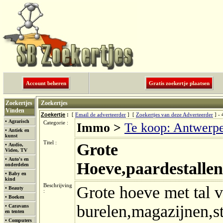
Account beheren
Gratis zoekertje plaatsen
Zoekertjes
Zoekertjes
Vinden
Zoekertje
:
[
Email de adverteerder
] [
Zoekertjes van deze Adverteerder
] -
•
Agrarisch
Categorie :
Immo >
Te koop: Antwerp
•
Antiek en
kunst
Titel :
Grote
•
Audio,
Video, TV
•
Auto's en
Hoeve,paardestallen
onderdelen
•
Baby en
kind
Beschrijving
Grote hoeve met tal 
•
Beauty
:
•
Boeken
burelen,magazijnen,s
•
Caravans
en tenten
•
Computers