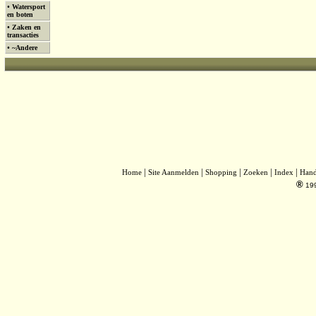
•
Watersport
en boten
•
Zaken en
transacties
•
~Andere
|
|
|
|
|
Home
Site Aanmelden
Shopping
Zoeken
Index
Han
®
19