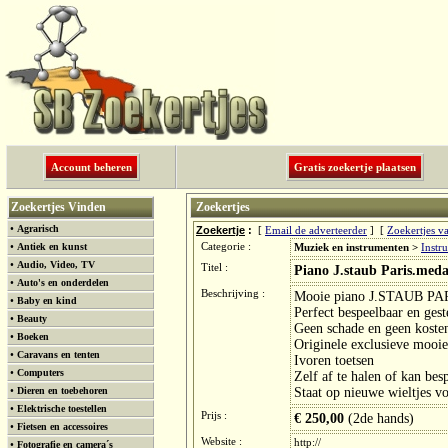
Account beheren
Gratis zoekertje plaatsen
Zoekertjes Vinden
Zoekertjes
•
Agrarisch
Zoekertje
:
[
Email de adverteerder
] [
Zoekertjes v
•
Antiek en kunst
Categorie :
Muziek en instrumenten >
Instr
•
Audio, Video, TV
Titel :
Piano J.staub Paris.medai
•
Auto's en onderdelen
Beschrijving :
Mooie piano J.STAUB P
•
Baby en kind
Perfect bespeelbaar en ges
•
Beauty
Geen schade en geen koste
•
Boeken
Originele exclusieve mooie
•
Caravans en tenten
Ivoren toetsen
•
Computers
Zelf af te halen of kan be
•
Dieren en toebehoren
Staat op nieuwe wieltjes vo
•
Elektrische toestellen
Prijs :
€ 250,00
(2de hands)
•
Fietsen en accessoires
Website :
http://
•
Fotografie en camera´s