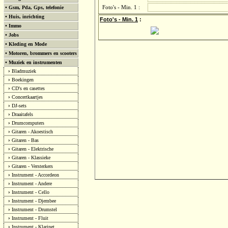
•
Gsm, Pda, Gps, telefonie
Foto's - Min. 1 :
•
Huis, inrichting
Foto's - Min. 1
:
•
Immo
•
Jobs
•
Kleding en Mode
•
Motoren, brommers en scooters
•
Muziek en instrumenten
›
Bladmuziek
›
Boekingen
›
CD's en casettes
›
Concertkaartjes
›
DJ-sets
›
Draaitafels
›
Drumcomputers
›
Gitaren - Akoestisch
›
Gitaren - Bas
›
Gitaren - Elektrische
›
Gitaren - Klassieke
›
Gitaren - Versterkers
›
Instrument - Accordeon
›
Instrument - Andere
›
Instrument - Cello
›
Instrument - Djembee
›
Instrument - Drumstel
›
Instrument - Fluit
›
Instrument - Klarinet