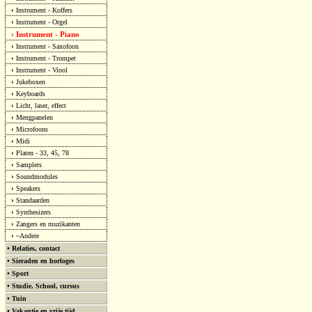
›
Instrument - Koffers
›
Instrument - Orgel
Instrument - Piano
›
›
Instrument - Saxofoon
›
Instrument - Trompet
›
Instrument - Viool
›
Jukeboxen
›
Keyboards
›
Licht, laser, effect
›
Mengpanelen
›
Microfoons
›
Midi
›
Platen - 33, 45, 78
›
Samplers
›
Soundmodules
›
Speakers
›
Standaarden
›
Synthesizers
›
Zangers en muzikanten
›
~Andere
•
Relaties, contact
•
Sieraden en horloges
•
Sport
•
Studie, School, cursus
•
Tuin
•
Vakantie en vrije tijd