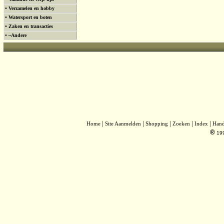
•
Verzamelen en hobby
•
Watersport en boten
•
Zaken en transacties
•
~Andere
|
|
|
|
|
Home
Site Aanmelden
Shopping
Zoeken
Index
Han
®
19