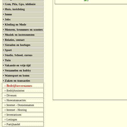
•
Gsm, Pda, Gps, telefonie
•
Huis, inrichting
•
Immo
•
Jobs
•
Kleding en Mode
•
Motoren, brommers en scooters
•
Muziek en instrumenten
•
Relaties, contact
•
Sieraden en horloges
•
Sport
•
Studie, School, cursus
•
Tuin
•
Vakantie en vrije tijd
•
Verzamelen en hobby
•
Watersport en boten
•
Zaken en transacties
Bedrijfsovernames
›
›
Bedrijfsruimten
›
Diversen
›
Horecatransacties
›
Internet - Domeinnamen
›
Internet - Hosting
›
Inventarissen
›
Leningen
›
Partijhandel