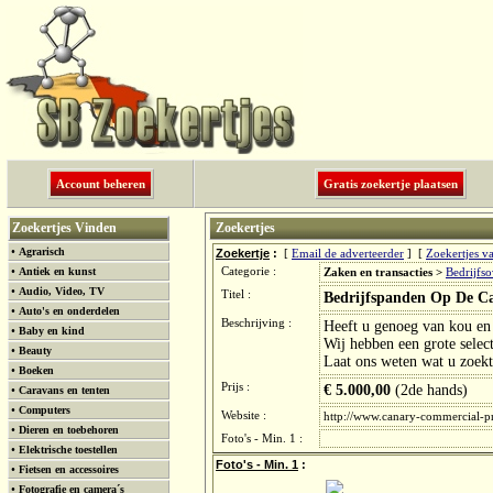
Account beheren
Gratis zoekertje plaatsen
Zoekertjes Vinden
Zoekertjes
•
Agrarisch
Zoekertje
:
[
Email de adverteerder
] [
Zoekertjes v
•
Antiek en kunst
Categorie :
Zaken en transacties >
Bedrijfs
•
Audio, Video, TV
Titel :
Bedrijfspanden Op De Ca
•
Auto's en onderdelen
Beschrijving :
Heeft u genoeg van kou en 
•
Baby en kind
Wij hebben een grote selec
•
Beauty
Laat ons weten wat u zoekt
•
Boeken
Prijs :
€ 5.000,00
(2de hands)
•
Caravans en tenten
•
Computers
Website :
http://www.canary-commercial-p
•
Dieren en toebehoren
Foto's - Min. 1 :
•
Elektrische toestellen
Foto's - Min. 1
:
•
Fietsen en accessoires
•
Fotografie en camera´s