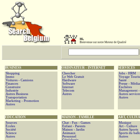
Hi,
Bienvenue sur notre Moteur de Qualité
BUSINESS
ORDINATEUR - INTERNET
SERVICES
Shopping
Chercher
Jobs - HRM
Immo
Le Web Gratuit
Voyage Touri
Voitures - Camions
Hardware
Santé
Finances
Software
Presse - Média
Construire
Internet
Enchères
Industrie
Telecom
Management - 
Autres Business
Autres
Autres service
Transportation
Autres
Marketing - Promotion
Autres
EDUCATION
MAISON - FAMILLE
ART, CULTU
Sources
Chat - Fun - Games
Musique
Ecoles
Enfant - Parents
Art - Culture
Société
Maison - Jardin
Autres Sports
Science
Animaux
Sports du ball
Autres
Personnel
Autres
Généalogie