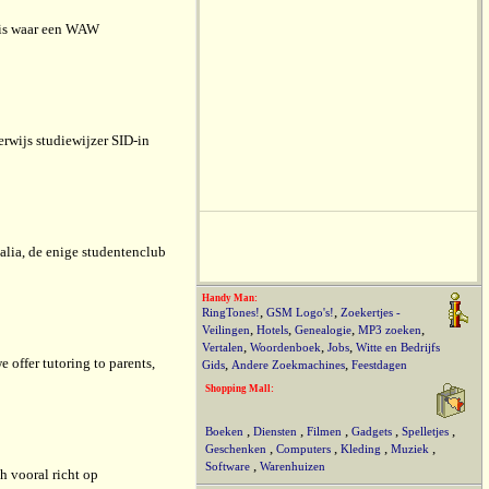
t is waar een WAW
rwijs studiewijzer SID-in
lia, de enige studentenclub
Handy Man:
,
,
RingTones!
GSM Logo's!
Zoekertjes -
,
,
,
,
Veilingen
Hotels
Genealogie
MP3 zoeken
,
,
,
Vertalen
Woordenboek
Jobs
Witte en Bedrijfs
e offer tutoring to parents,
,
,
Gids
Andere Zoekmachines
Feestdagen
Shopping Mall:
,
,
,
,
,
Boeken
Diensten
Filmen
Gadgets
Spelletjes
,
,
,
,
Geschenken
Computers
Kleding
Muziek
,
Software
Warenhuizen
h vooral richt op