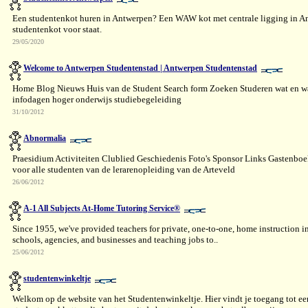
Een studentenkot huren in Antwerpen? Een WAW kot met centrale ligging in An
studentenkot voor staat.
29/05/2020
Welcome to Antwerpen Studentenstad | Antwerpen Studentenstad
Home Blog Nieuws Huis van de Student Search form Zoeken Studeren wat en waa
infodagen hoger onderwijs studiebegeleiding
31/10/2012
Abnormalia
Praesidium Activiteiten Clublied Geschiedenis Foto's Sponsor Links Gastenb
voor alle studenten van de lerarenopleiding van de Arteveld
26/06/2012
A-1 All Subjects At-Home Tutoring Service®
Since 1955, we've provided teachers for private, one-to-one, home instruction in a
schools, agencies, and businesses and teaching jobs to..
25/06/2012
studentenwinkeltje
Welkom op de website van het Studentenwinkeltje. Hier vindt je toegang tot een