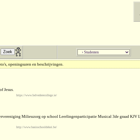
to's, openingsuren en beschrijvingen.
of Jesus.
https://www.belvederecollege.ie/
ervereniging Milieuzorg op school Leerlingenparticipatie Musical 3de graad KJV 
http://www.basisschooldekei.be/