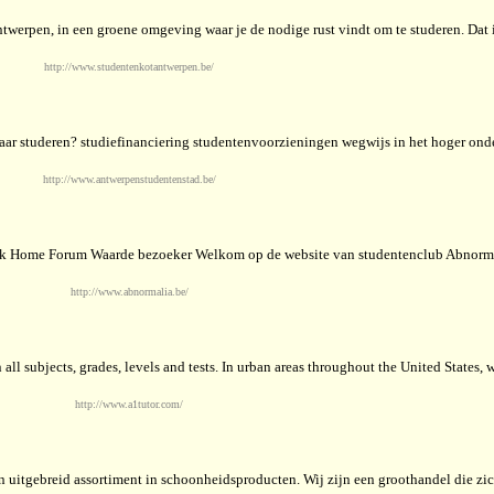
twerpen, in een groene omgeving waar je de nodige rust vindt om te studeren. Da
http://www.studentenkotantwerpen.be/
r studeren? studiefinanciering studentenvoorzieningen wegwijs in het hoger onde
http://www.antwerpenstudentenstad.be/
oek Home Forum Waarde bezoeker Welkom op de website van studentenclub Abnorma
http://www.abnormalia.be/
ll subjects, grades, levels and tests. In urban areas throughout the United States, w
http://www.a1tutor.com/
 uitgebreid assortiment in schoonheidsproducten. Wij zijn een groothandel die zic