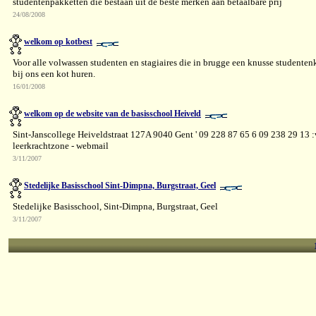
studentenpakketten die bestaan uit de beste merken aan betaalbare prij
24/08/2008
welkom op kotbest
Voor alle volwassen studenten en stagiaires die in brugge een knusse studenten
bij ons een kot huren.
16/01/2008
welkom op de website van de basisschool Heiveld
Sint-Janscollege Heiveldstraat 127A 9040 Gent ' 09 228 87 65 6 09 238 29 13 
leerkrachtzone - webmail
3/11/2007
Stedelijke Basisschool Sint-Dimpna, Burgstraat, Geel
Stedelijke Basisschool, Sint-Dimpna, Burgstraat, Geel
3/11/2007