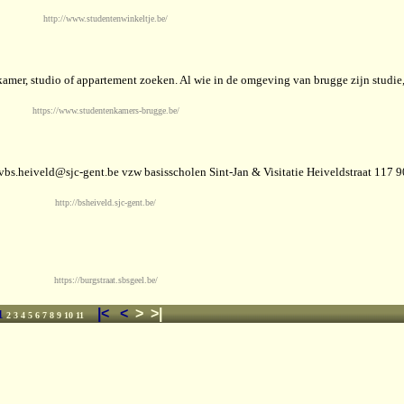
http://www.studentenwinkeltje.be/
kamer, studio of appartement zoeken. Al wie in de omgeving van brugge zijn studie,
https://www.studentenkamers-brugge.be/
:vbs.heiveld@sjc-gent.be vzw basisscholen Sint-Jan & Visitatie Heiveldstraat 117 
http://bsheiveld.sjc-gent.be/
https://burgstraat.sbsgeel.be/
|<
<
>
>|
1
2
3
4
5
6
7
8
9
10
11