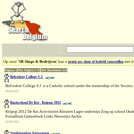
Op onze
'SB Shops & Bedrijven'
kan u
met fo
gratis uw shop of bedrijf voorstellen
Pagina: 1
Tot. Pagina´s: 32
Tot. Resultaten: 314
Belvedere College S.J.
Belvedere College S.J. is a Catholic school under the trusteeship of the Society 
26/04/2021
Basisschool De Kei - Keipop 2012
Keipop 2012 De Kei Activiteiten Kleuters Lager onderwijs Zorg op school Oud
Fotoalbum Gastenboek Links Nieuwtjes Archie
24/04/2021
Studentenkot Antwerpen