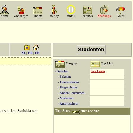
Home
Zoekertjes
Index
Handy
Hotels
Nieuws
SB Shops
Weer
Studenten
NL
FR
EN
|
|
Category
Top Link
• Scholen
Euro Center
› Scholen
› Universiteiten
› Hogescholen
› Andere, cursussen..
› Studenten
› Autorijschool
Leesouders Stadsklassen
Top Sites
Hier Uw Site