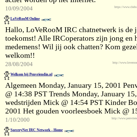
10/09/2004
https://www.clubs
LoVeRooM Online
Hallo, LoVeRooM IRC chatnetwerk is de j
toekomst! Alle IRCoperators zijn jong en 
medemens! Wil jij ook chatten? Kom gezell
welkom!!
28/08/2004
http://www.loveroo
Welkom bij Penvriendin.nl
Algemeen Monday, January 15, 2001 Penvr
@ 14:38 PST Trends Monday, January 15, 
wedstrijden Mick @ 14:54 PST Kinder Bo
2001 Het gouden voorleesboek Mick @ 
1/10/2000
http://www.penvrien
SorceryNet IRC Network - Home