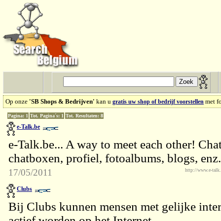
Op onze
'SB Shops & Bedrijven'
kan u
met fo
gratis uw shop of bedrijf voorstellen
Pagina: 1
Tot. Pagina´s: 1
Tot. Resultaten: 8
e-Talk.be
e-Talk.be... A way to meet each other! Cha
chatboxen, profiel, fotoalbums, blogs, en
17/05/2011
http://www.e-talk
Clubs
Bij Clubs kunnen mensen met gelijke intere
actief worden op het Internet.