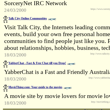
SorceryNet IRC Network
24/03/2000
https://www.sorcery
Talk City Online Communities
Visit Talk City, the Internets leading comm
events, build your own free personal home 
communities to find people just like you. P
about relationships, hobbies, business, tec
18/03/2000
http://www.talkcity
YabberChat - Fast & Free Chat till you Drop!
YabberChat is a Fast and Friendly Austra
18/03/2000
http://www.yabberch
MovieThing.com: Your guide to the movies
A movie site by movie lovers for movie lo
18/03/2000
http://moviething.