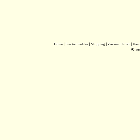
|
|
|
|
|
Home
Site Aanmelden
Shopping
Zoeken
Index
Han
®
19