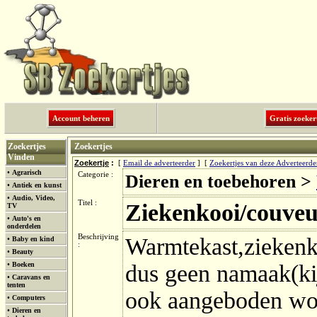
Account beheren
Gratis zoeker
Zoekertjes
Zoekertjes
Vinden
Zoekertje
:
[
Email de adverteerder
] [
Zoekertjes van deze Adverteerde
•
Agrarisch
Categorie :
Dieren en toebehoren >
•
Antiek en kunst
•
Audio, Video,
Titel :
Ziekenkooi/couveu
TV
•
Auto's en
onderdelen
Beschrijving
Warmtekast,ziekenk
•
Baby en kind
:
•
Beauty
•
Boeken
dus geen namaak(ki
•
Caravans en
tenten
ook aangeboden word
•
Computers
•
Dieren en