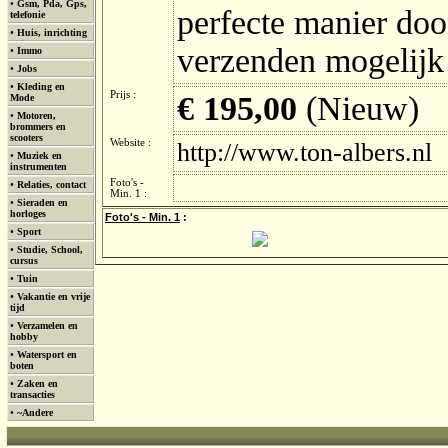
•
Gsm, Pda, Gps,
perfecte manier door
telefonie
•
Huis, inrichting
verzenden mogelijk
•
Immo
•
Jobs
•
Kleding en
Prijs :
€ 195,00
(Nieuw)
Mode
•
Motoren,
brommers en
scooters
Website :
http://www.ton-albers.nl
•
Muziek en
instrumenten
Foto's -
•
Relaties, contact
Min. 1 :
•
Sieraden en
horloges
Foto's - Min. 1
:
•
Sport
•
Studie, School,
cursus
•
Tuin
•
Vakantie en vrije
tijd
•
Verzamelen en
hobby
•
Watersport en
boten
•
Zaken en
transacties
•
~Andere