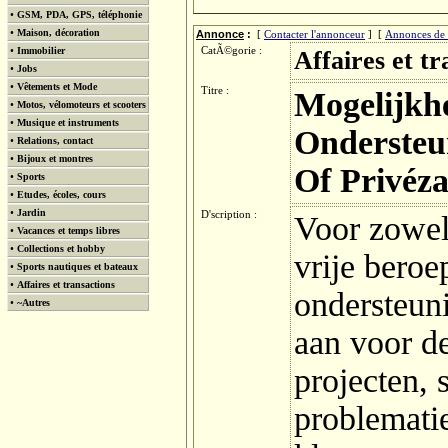
•
GSM, PDA, GPS, téléphonie
•
Maison, décoration
Annonce
:
[
Contacter l'annonceur
] [
Annonces de 
•
Immobilier
CatÃ©gorie :
Affaires et tr
•
Jobs
•
Vêtements et Mode
Titre :
Mogelijkh
•
Motos, vélomoteurs et scooters
•
Musique et instruments
Ondersteu
•
Relations, contact
•
Bijoux et montres
Of Privéz
•
Sports
•
Etudes, écoles, cours
•
Jardin
D'scription :
Voor zowel
•
Vacances et temps libres
•
Collections et hobby
vrije beroe
•
Sports nautiques et bateaux
•
Affaires et transactions
ondersteun
•
~Autres
aan voor d
projecten, s
problematie