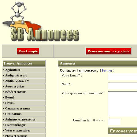
Mon Compte
Passez une annonce gratuite
Trouver Annonces
Annonces
•
Agriculture
Contacter l'annonceur
:
[
Fermer
]
•
Antiquités et art
Votre Email* :
•
Audio, Vidéo, TV
Nom* :
•
Autos et pièces
•
Bébés et enfants
Votre question ou remarques*
:
•
Beauté
•
Livres
•
Caravanes et tentes
•
Ordinateurs
•
Animaux et accessoires
Combien fait: 8 + 7 = :
•
Electroménager
Envoyer votr
•
Vélos et accessoires
•
Photo et caméras