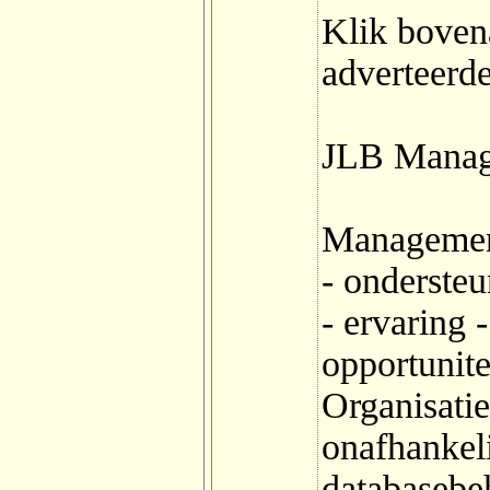
Klik boven
adverteerd
JLB Mana
Management
- onderste
- ervaring 
opportunit
Organisati
onafhankeli
databasebe