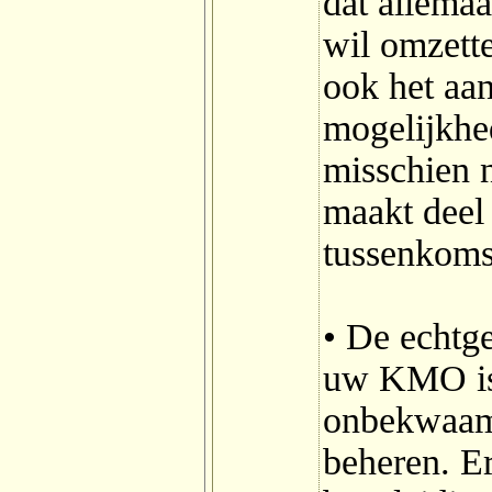
dat allemaa
wil omzett
ook het aa
mogelijkhe
misschien 
maakt deel 
tussenkoms
• De echtg
uw KMO is
onbekwaam
beheren. Er