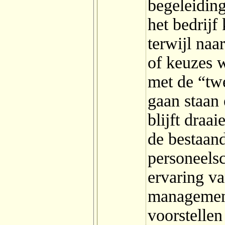
begeleidin
het bedrijf
terwijl naa
of keuzes 
met de “tw
gaan staan 
blijft draa
de bestaand
personeelsc
ervaring va
management
voorstellen