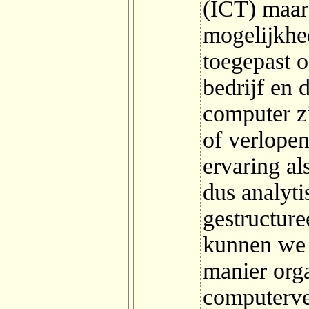
(ICT) maar 
mogelijkhe
toegepast o
bedrijf en 
computer zi
of verlope
ervaring al
dus analyti
gestructur
kunnen we 
manier orga
computerv