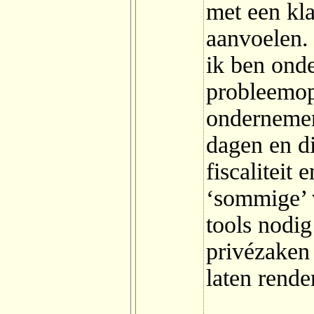
met een kla
aanvoelen.
ik ben ond
probleemop
ondernemen
dagen en d
fiscaliteit 
‘sommige’ 
tools nodig
privézaken 
laten rende