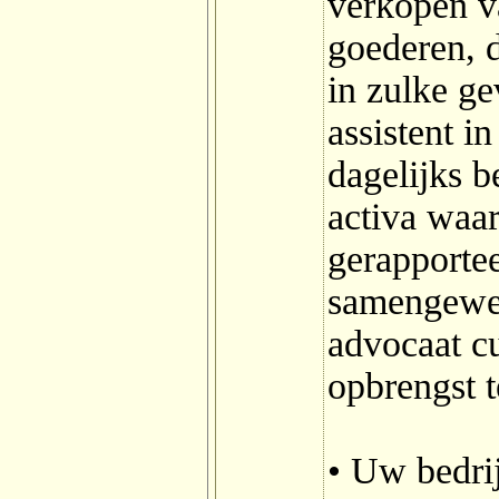
verkopen v
goederen, d
in zulke ge
assistent i
dagelijks 
activa waar
gerapportee
samengewer
advocaat cu
opbrengst 
• Uw bedri