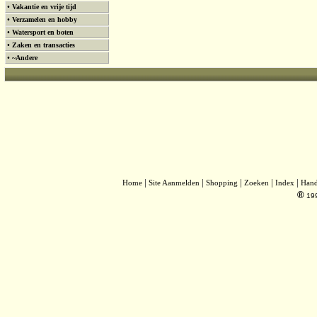
•
Vakantie en vrije tijd
•
Verzamelen en hobby
•
Watersport en boten
•
Zaken en transacties
•
~Andere
|
|
|
|
|
Home
Site Aanmelden
Shopping
Zoeken
Index
Han
®
19