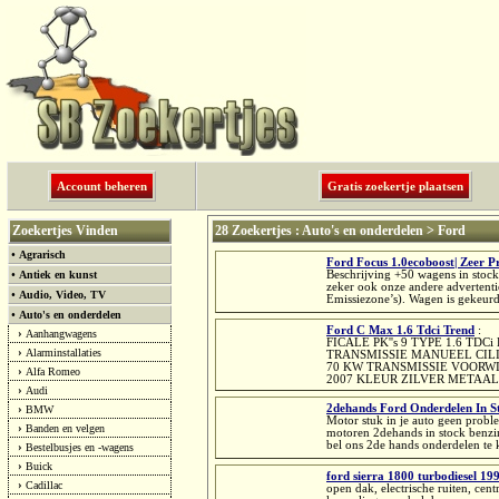
Account beheren
Gratis zoekertje plaatsen
Zoekertjes Vinden
28 Zoekertjes : Auto's en onderdelen > Ford
•
Agrarisch
Ford Focus 1.0ecoboost| Zeer P
•
Antiek en kunst
Beschrijving +50 wagens in stoc
zeker ook onze andere advertenti
•
Audio, Video, TV
Emissiezone’s). Wagen is gekeur
•
Auto's en onderdelen
Ford C Max 1.6 Tdci Trend
:
›
Aanhangwagens
FICALE PK''s 9 TYPE 1.6 TD
›
Alarminstallaties
TRANSMISSIE MANUEEL CIL
70 KW TRANSMISSIE VOORW
›
Alfa Romeo
2007 KLEUR ZILVER METAALK
›
Audi
2dehands Ford Onderdelen In St
›
BMW
Motor stuk in je auto geen probl
›
Banden en velgen
motoren 2dehands in stock benzine
bel ons 2de hands onderdelen te k
›
Bestelbusjes en -wagens
›
Buick
ford sierra 1800 turbodiesel 19
›
Cadillac
open dak, electrische ruiten, cent