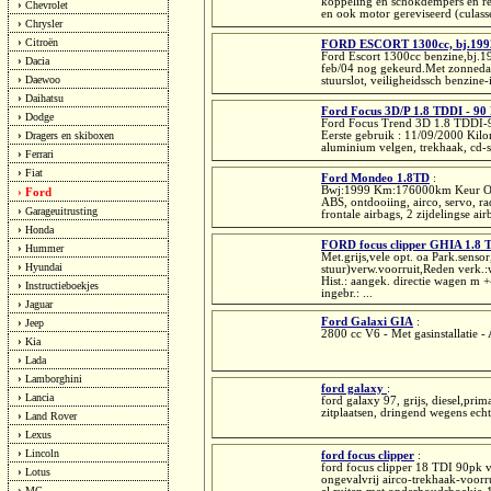
koppeling en schokdempers en re
›
Chevrolet
en ook motor gereviseerd (culasse
›
Chrysler
›
Citroën
FORD ESCORT 1300cc, bj.199
Ford Escort 1300cc benzine,bj.1
›
Dacia
feb/04 nog gekeurd.Met zonnedak,
›
Daewoo
stuurslot, veiligheidssch benzine-i
›
Daihatsu
Ford Focus 3D/P 1.8 TDDI - 90
›
Dodge
Ford Focus Trend 3D 1.8 TDDI-9
›
Dragers en skiboxen
Eerste gebruik : 11/09/2000 Kil
aluminium velgen, trekhaak, cd-sp
›
Ferrari
›
Fiat
Ford Mondeo 1.8TD
:
Bwj:1999 Km:176000km Keur OK 
Ford
›
ABS, ontdooiing, airco, servo, ra
›
Garageuitrusting
frontale airbags, 2 zijdelingse ai
›
Honda
FORD focus clipper GHIA 1.8 
›
Hummer
Met.grijs,vele opt. oa Park.sens
›
Hyundai
stuur)verw.voorruit,Reden verk.:w
Hist.: aangek. directie wagen m 
›
Instructieboekjes
ingebr.: ...
›
Jaguar
Ford Galaxi GIA
:
›
Jeep
2800 cc V6 - Met gasinstallatie 
›
Kia
›
Lada
›
Lamborghini
ford galaxy
:
›
Lancia
ford galaxy 97, grijs, diesel,pri
zitplaatsen, dringend wegens ech
›
Land Rover
›
Lexus
›
Lincoln
ford focus clipper
:
ford focus clipper 18 TDI 90pk v
›
Lotus
ongevalvrij airco-trekhaak-voorr
›
MG