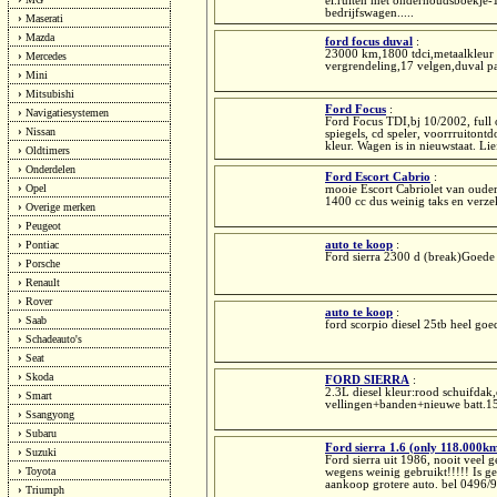
el.ruiten met onderhoudsboekj
bedrijfswagen.....
›
Maserati
›
Mazda
ford focus duval
:
23000 km,1800 tdci,metaalkleur gr
›
Mercedes
vergrendeling,17 velgen,duval p
›
Mini
›
Mitsubishi
Ford Focus
:
›
Navigatiesystemen
Ford Focus TDI,bj 10/2002, full op
›
Nissan
spiegels, cd speler, voorrruitontd
kleur. Wagen is in nieuwstaat. Lie
›
Oldtimers
›
Onderdelen
Ford Escort Cabrio
:
›
Opel
mooie Escort Cabriolet van oude
1400 cc dus weinig taks en verze
›
Overige merken
›
Peugeot
›
Pontiac
auto te koop
:
Ford sierra 2300 d (break)Goede 
›
Porsche
›
Renault
›
Rover
auto te koop
:
›
Saab
ford scorpio diesel 25tb heel goed
›
Schadeauto's
›
Seat
›
Skoda
FORD SIERRA
:
2.3L diesel kleur:rood schuifdak
›
Smart
vellingen+banden+nieuwe batt.1
›
Ssangyong
›
Subaru
Ford sierra 1.6 (only 118.000km
›
Suzuki
Ford sierra uit 1986, nooit veel 
›
Toyota
wegens weinig gebruikt!!!!! Is 
aankoop grotere auto. bel 0496/
›
Triumph