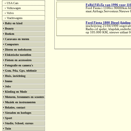
›
USA Cars
FoRd FiEsTa van 1996 voor 11
›
Volkswagen
Ford Fiesta i 1100cc.90000km.b
staat.Airbags.Servostuur.Nieuwe
›
Volvo
›
Vrachtwagens
Ford Fiesta 1800 Diesel (kipling
•
Baby en kind
inschrijving 21/04/1999 ongevalv
•
Beauty
Radio-cd speler, klapdak,onderho
op 105.000 KM, nieuwe uitlaat 0
•
Boeken
•
Caravans en tenten
•
Computers
•
Dieren en toebehoren
•
Elektrische toestellen
•
Fietsen en accessoires
•
Fotografie en camera´s
•
Gsm, Pda, Gps, telefonie
•
Huis, inrichting
•
Immo
•
Jobs
•
Kleding en Mode
•
Motoren, brommers en scooters
•
Muziek en instrumenten
•
Relaties, contact
•
Sieraden en horloges
•
Sport
•
Studie, School, cursus
•
Tuin