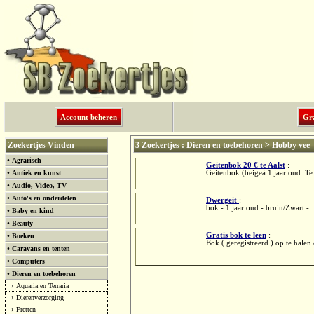
Account beheren
Gra
Zoekertjes Vinden
3 Zoekertjes : Dieren en toebehoren > Hobby vee
•
Agrarisch
Geitenbok 20 € te Aalst
:
•
Antiek en kunst
Geitenbok (beigeà 1 jaar oud. Te
•
Audio, Video, TV
•
Auto's en onderdelen
Dwergeit
:
bok - 1 jaar oud - bruin/Zwart -
•
Baby en kind
•
Beauty
Gratis bok te leen
:
•
Boeken
Bok ( geregistreerd ) op te halen
•
Caravans en tenten
•
Computers
•
Dieren en toebehoren
›
Aquaria en Terraria
›
Dierenverzorging
›
Fretten