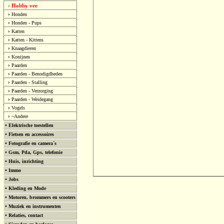
Hobby vee
›
›
Honden
›
Honden - Pups
›
Katten
›
Katten - Kittens
›
Knaagdieren
›
Konijnen
›
Paarden
›
Paarden - Benodigdheden
›
Paarden - Stalling
›
Paarden - Verzorging
›
Paarden - Weidegang
›
Vogels
›
~Andere
•
Elektrische toestellen
•
Fietsen en accessoires
•
Fotografie en camera´s
•
Gsm, Pda, Gps, telefonie
•
Huis, inrichting
•
Immo
•
Jobs
•
Kleding en Mode
•
Motoren, brommers en scooters
•
Muziek en instrumenten
•
Relaties, contact