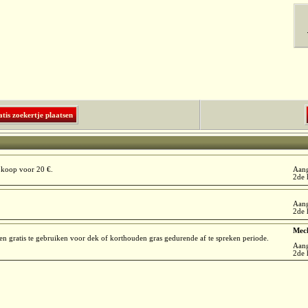
tis zoekertje plaatsen
 koop voor 20 €.
Aan
2de 
Aan
2de 
Mec
 en gratis te gebruiken voor dek of korthouden gras gedurende af te spreken periode.
Aan
2de 