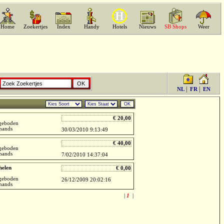
Home
Zoekertjes
Index
Handy
Hotels
Nieuws
SB Shops
Weer
|
|
NL
FR
EN
OK
€ 20,00
geboden
hands
30/03/2010 9:13:49
€ 40,00
geboden
hands
7/02/2010 14:37:04
helen
€ 0,00
geboden
26/12/2009 20:02:16
hands
|
1
|